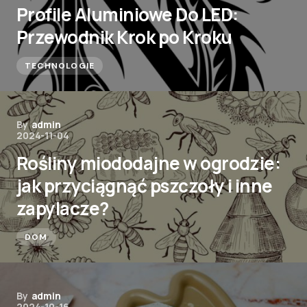
Profile Aluminiowe Do LED:
Przewodnik Krok po Kroku
TECHNOLOGIE
By
admin
2024-11-04
Rośliny miododajne w ogrodzie:
jak przyciągnąć pszczoły i inne
zapylacze?
DOM
By
admin
2024-10-16