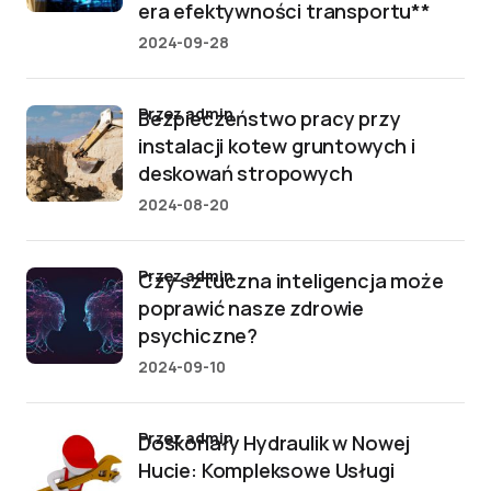
era efektywności transportu**
2024-09-28
przez admin
Bezpieczeństwo pracy przy
instalacji kotew gruntowych i
deskowań stropowych
2024-08-20
przez admin
Czy sztuczna inteligencja może
poprawić nasze zdrowie
psychiczne?
2024-09-10
przez admin
Doskonały Hydraulik w Nowej
Hucie: Kompleksowe Usługi