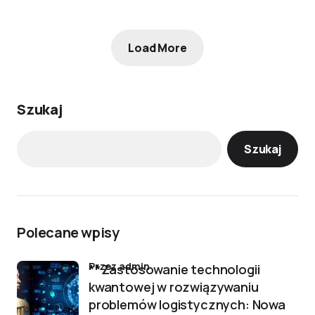
Load More
Szukaj
Szukaj
Polecane wpisy
przez admin
**Zastosowanie technologii
kwantowej w rozwiązywaniu
problemów logistycznych: Nowa